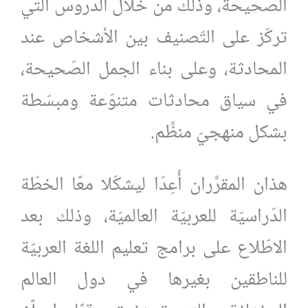
الصّحيحة، وذلك من خلال الدّروس التي
تركّز على التّصنيف بين الأشخاص عند
المحادثة، وعلى بناء الجمل الصّحيحة،
في سياق محادثات متنوّعة ومبسّطة
بشكل منهجيّ منظَّم.
هذان المقرَّران أُعِدّا ليشكّلا معًا الخطّة
الدّراسيّة للعربيّة العالميّة، وذلك بعد
الاطّلاع على برامج تعليم اللغة العربيّة
للناطقين بغيرها في دول العالم